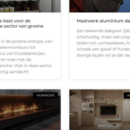
-kast voor de
Maatwerk aluminium d
e sector van groene
Een lekkende dakgoot lijk
onschuldig, maar kan on
 in de groene energie, van
leiden tot vochtplekken, h
elenmonteurs tot
schade aan gevel of funder
urs van thuisbatterijen,
stevige buien wil je dat r
nel mee met de
ansitie. Wat in deze sector
inig aandacht
WONINGEN
A