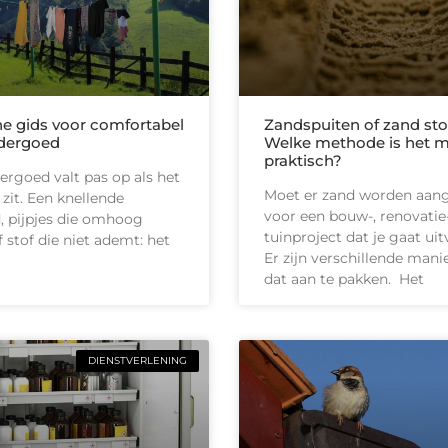
he gids voor comfortabel
Zandspuiten of zand sto
dergoed
Welke methode is het 
praktisch?
rgoed valt pas op als het
Moet er zand worden aan
 zit. Een knellende
voor een bouw-, renovatie-
d, pijpjes die omhoog
tuinproject dat je gaat ui
 stof die niet ademt: het
Er zijn verschillende man
dat aan te pakken. Het
DIENSTVERLENING