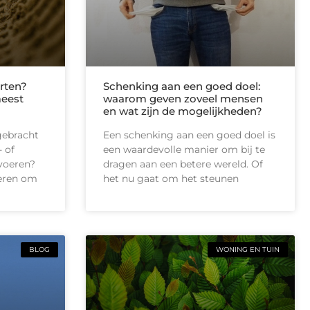
rten?
Schenking aan een goed doel:
meest
waarom geven zoveel mensen
en wat zijn de mogelijkheden?
gebracht
Een schenking aan een goed doel is
 of
een waardevolle manier om bij te
tvoeren?
dragen aan een betere wereld. Of
ieren om
het nu gaat om het steunen
BLOG
WONING EN TUIN