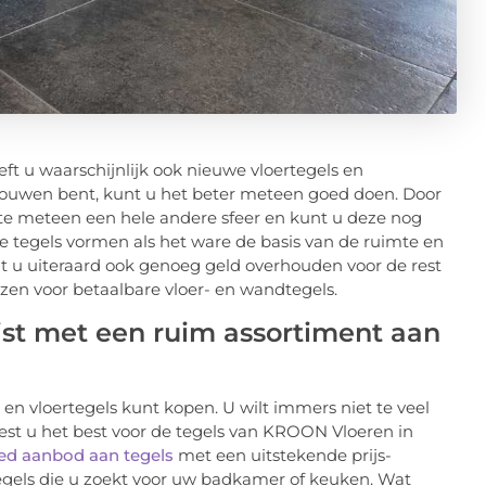
 u waarschijnlijk ook nieuwe vloertegels en
bouwen bent, kunt u het beter meteen goed doen. Door
mte meteen een hele andere sfeer en kunt u deze nog
De tegels vormen als het ware de basis van de ruimte en
lt u uiteraard ook genoeg geld overhouden voor de rest
ezen voor betaalbare vloer- en wandtegels.
list met een ruim assortiment aan
en vloertegels kunt kopen. U wilt immers niet te veel
est u het best voor de tegels van KROON Vloeren in
ed aanbod aan tegels
met een uitstekende prijs-
tegels die u zoekt voor uw badkamer of keuken. Wat