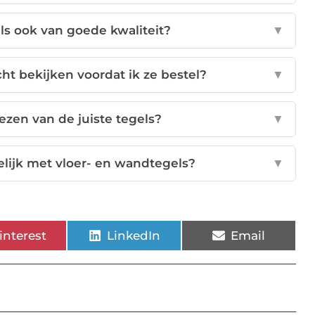
els ook van goede kwaliteit?
▼
cht bekijken voordat ik ze bestel?
▼
kiezen van de juiste tegels?
▼
lijk met vloer- en wandtegels?
▼
interest
LinkedIn
Email