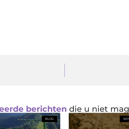
eerde berichten
die u niet ma
BLOG
WON