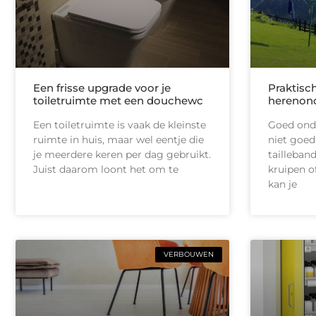
Een frisse upgrade voor je
Praktisc
toiletruimte met een douchewc
herenon
Een toiletruimte is vaak de kleinste
Goed onde
ruimte in huis, maar wel eentje die
niet goed
je meerdere keren per dag gebruikt.
tailleban
Juist daarom loont het om te
kruipen of
kan je
VERBOUWEN