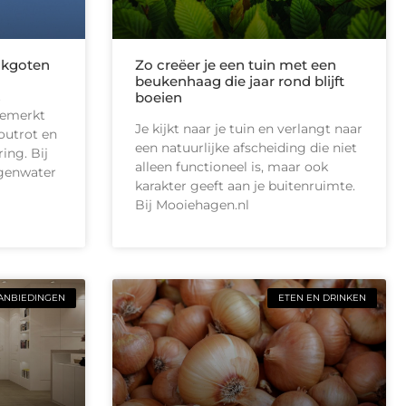
akgoten
Zo creëer je een tuin met een
beukenhaag die jaar rond blijft
t
boeien
gemerkt
Je kijkt naar je tuin en verlangt naar
outrot en
een natuurlijke afscheiding die niet
ing. Bij
alleen functioneel is, maar ook
egenwater
karakter geeft aan je buitenruimte.
Bij Mooiehagen.nl
ANBIEDINGEN
ETEN EN DRINKEN