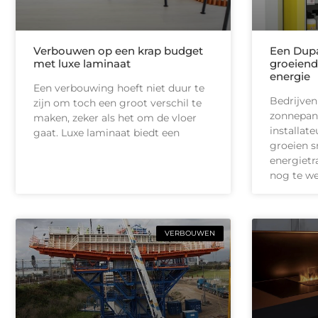
Verbouwen op een krap budget
Een Dupa
met luxe laminaat
groeiend
energie
Een verbouwing hoeft niet duur te
Bedrijven
zijn om toch een groot verschil te
zonnepan
maken, zeker als het om de vloer
installate
gaat. Luxe laminaat biedt een
groeien s
energietr
nog te we
VERBOUWEN