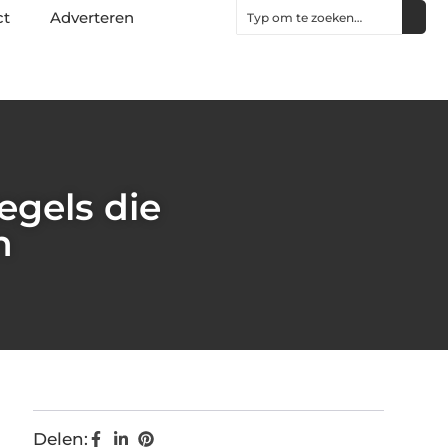
ct
Adverteren
egels die
n
Delen: