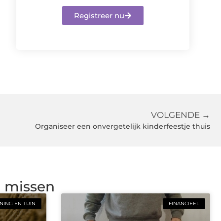
Registreer nu
VOLGENDE →
Organiseer een onvergetelijk kinderfeestje thuis
g missen
ING EN TUIN
FINANCIEEL