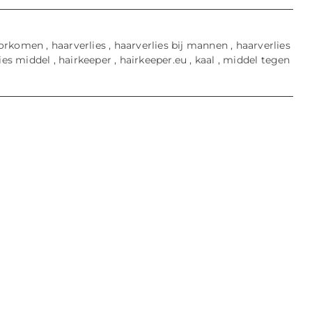
oorkomen
,
haarverlies
,
haarverlies bij mannen
,
haarverlies
ies middel
,
hairkeeper
,
hairkeeper.eu
,
kaal
,
middel tegen