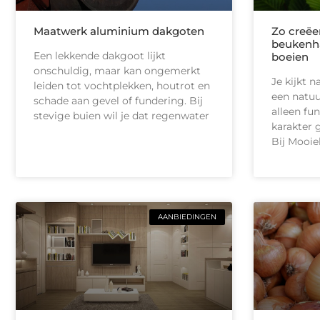
Maatwerk aluminium dakgoten
Zo creëe
beukenhaa
Een lekkende dakgoot lijkt
boeien
onschuldig, maar kan ongemerkt
Je kijkt n
leiden tot vochtplekken, houtrot en
een natuur
schade aan gevel of fundering. Bij
alleen fu
stevige buien wil je dat regenwater
karakter 
Bij Mooie
AANBIEDINGEN