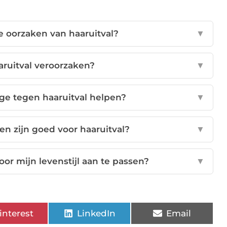
te oorzaken van haaruitval?
▼
aruitval veroorzaken?
▼
e tegen haaruitval helpen?
▼
en zijn goed voor haaruitval?
▼
or mijn levenstijl aan te passen?
▼
interest
LinkedIn
Email