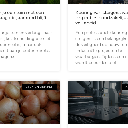
r je een tuin met een
Keuring van steigers: 
g die jaar rond blijft
inspecties noodzakelijk 
veiligheid
aar je tuin en verlangt naar
Een professionele keuring
lijke afscheiding die niet
steigers is een belangrijk
nctioneel is, maar ook
de veiligheid op bouw- en
geeft aan je buitenruimte.
industriële projecten te
hagen.nl
waarborgen. Tijdens een i
wordt beoordeeld of
ETEN EN DRINKEN
A