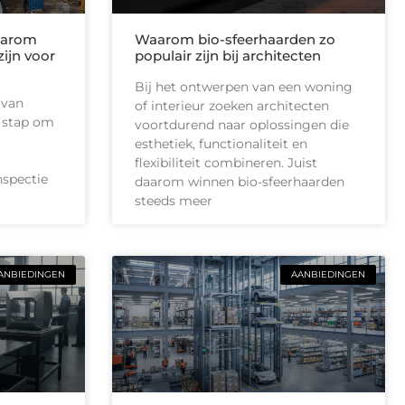
waarom
Waarom bio-sfeerhaarden zo
zijn voor
populair zijn bij architecten
Bij het ontwerpen van een woning
 van
of interieur zoeken architecten
e stap om
voortdurend naar oplossingen die
esthetiek, functionaliteit en
flexibiliteit combineren. Juist
nspectie
daarom winnen bio-sfeerhaarden
steeds meer
ANBIEDINGEN
AANBIEDINGEN