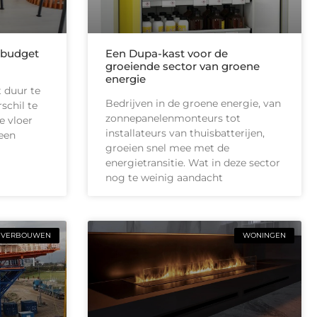
 budget
Een Dupa-kast voor de
groeiende sector van groene
energie
 duur te
Bedrijven in de groene energie, van
schil te
zonnepanelenmonteurs tot
e vloer
installateurs van thuisbatterijen,
 een
groeien snel mee met de
energietransitie. Wat in deze sector
nog te weinig aandacht
VERBOUWEN
WONINGEN