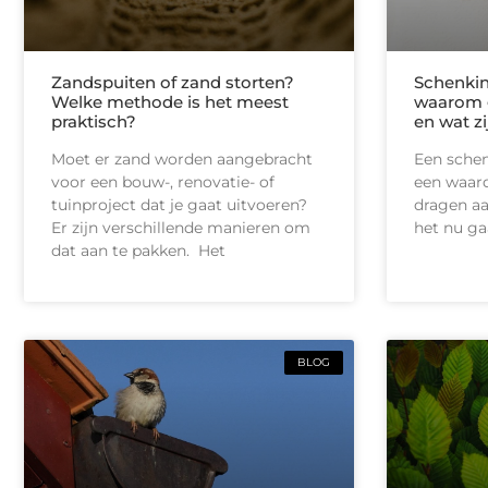
Zandspuiten of zand storten?
Schenkin
Welke methode is het meest
waarom 
praktisch?
en wat z
Moet er zand worden aangebracht
Een schen
voor een bouw-, renovatie- of
een waard
tuinproject dat je gaat uitvoeren?
dragen aa
Er zijn verschillende manieren om
het nu ga
dat aan te pakken. Het
BLOG