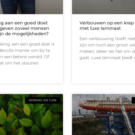
g aan een goed doel:
Verbouwen op een krap
geven zoveel mensen
met luxe laminaat
ijn de mogelijkheden?
Een verbouwing hoeft niet
king aan een goed doel is
zijn om toch een groot ver
evolle manier om bij te
maken, zeker als het om d
n een betere wereld. Of
gaat. Luxe laminaat biedt
at om het steunen
WONING EN TUIN