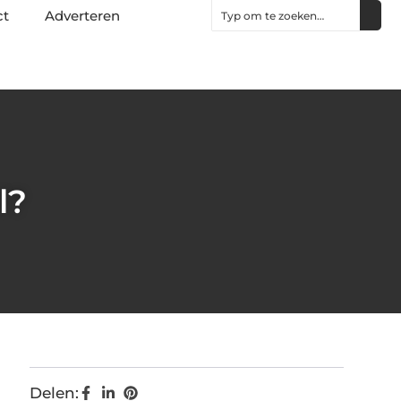
ct
Adverteren
l?
Delen: