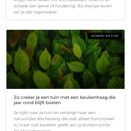
schade aan gevel of fundering. Bij stevige buien
wil je dat regenwater
WONING EN TUIN
Zo creëer je een tuin met een beukenhaag die
jaar rond blijft boeien
Je kijkt naar je tuin en verlangt naar een
natuurlijke afscheiding die niet alleen functioneel
is, maar ook karakter geeft aan je buitenruimte.
Bij Mooiehagen.nl