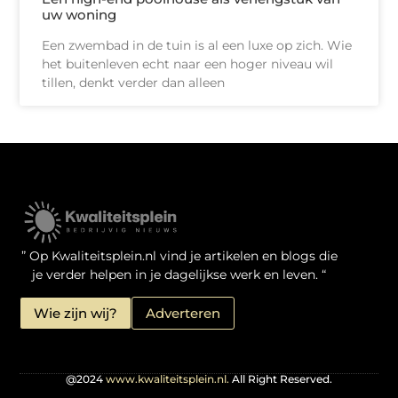
uw woning
Een zwembad in de tuin is al een luxe op zich. Wie
het buitenleven echt naar een hoger niveau wil
tillen, denkt verder dan alleen
Kwaliteit Backlinks Kopen: Zo Doe Jij Het Verstandig
Linkbuilding geld verdienen: je kansen als website-eigenaar
” Op Kwaliteitsplein.nl vind je artikelen en blogs die
je verder helpen in je dagelijkse werk en leven. “
Wie zijn wij?
Adverteren
@2024
www.kwaliteitsplein.nl.
All Right Reserved.