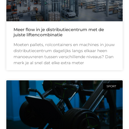
Meer flow in je distributiecentrum met de
juiste liftencombinatie
Moeten pallets, rolcontainers en machines in jouw
distributiecentrum dagelijks langs elkaar heen
manoeuvreren tussen verschillende niveaus? Dan
merk je al snel dat elke extra meter
SPORT