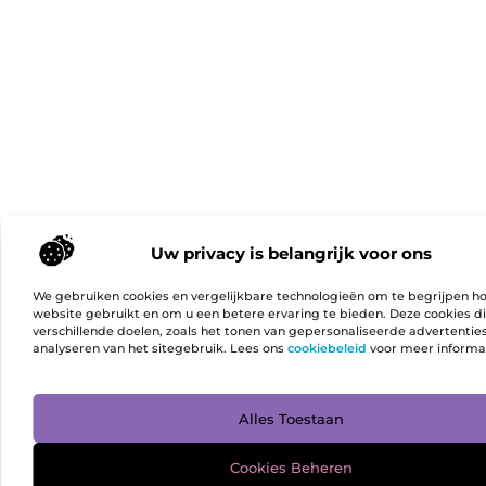
Uw privacy is belangrijk voor ons
We gebruiken cookies en vergelijkbare technologieën om te begrijpen h
website gebruikt en om u een betere ervaring te bieden. Deze cookies d
verschillende doelen, zoals het tonen van gepersonaliseerde advertentie
analyseren van het sitegebruik. Lees ons
cookiebeleid
voor meer informa
Ga Naa
Alles Toestaan
Cookies Beheren