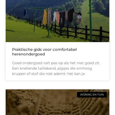
Praktische gids voor comfortabel
herenondergoed
Goed ondergoed valt pas op als het niet goed zit.
Een knellende tailleband, pijpjes die omhoog
kruipen of stof die niet ademt: het kan je
WONING EN TUIN