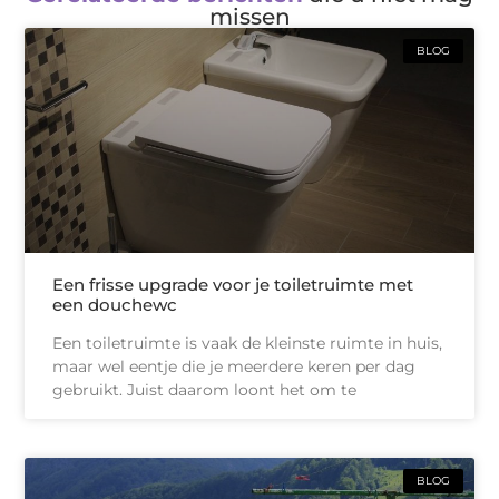
missen
BLOG
Een frisse upgrade voor je toiletruimte met
een douchewc
Een toiletruimte is vaak de kleinste ruimte in huis,
maar wel eentje die je meerdere keren per dag
gebruikt. Juist daarom loont het om te
BLOG