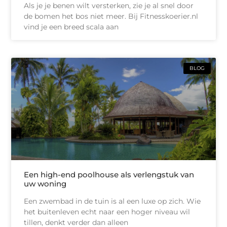
Als je je benen wilt versterken, zie je al snel door
de bomen het bos niet meer. Bij Fitnesskoerier.nl
vind je een breed scala aan
BLOG
Een high-end poolhouse als verlengstuk van
uw woning
Een zwembad in de tuin is al een luxe op zich. Wie
het buitenleven echt naar een hoger niveau wil
tillen, denkt verder dan alleen