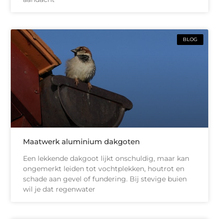
BLOG
Maatwerk aluminium dakgoten
Een lekkende dakgoot lijkt onschuldig, maar kan
ongemerkt leiden tot vochtplekken, houtrot en
schade aan gevel of fundering. Bij stevige buien
wil je dat regenwater