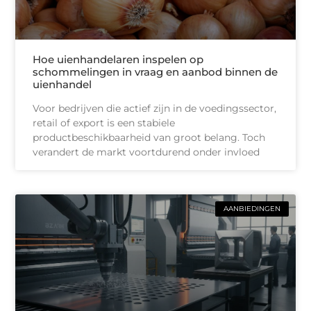
Hoe uienhandelaren inspelen op
schommelingen in vraag en aanbod binnen de
uienhandel
Voor bedrijven die actief zijn in de voedingssector,
retail of export is een stabiele
productbeschikbaarheid van groot belang. Toch
verandert de markt voortdurend onder invloed
AANBIEDINGEN