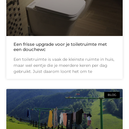
Een frisse upgrade voor je toiletruimte met
een douchewc
Een toiletruimte is vaak de kleinste ruimte in huis,
maar wel eentje die je meerdere keren per dag
gebruikt. Juist daarom loont het om te
BLOG