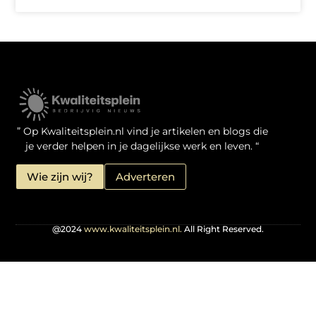
Kwaliteit Backlinks Kopen: Zo Doe Jij Het Verstandig
Linkbuilding geld verdienen: je kansen als website-eigenaar
” Op Kwaliteitsplein.nl vind je artikelen en blogs die
je verder helpen in je dagelijkse werk en leven. “
Wie zijn wij?
Adverteren
@2024
www.kwaliteitsplein.nl.
All Right Reserved.