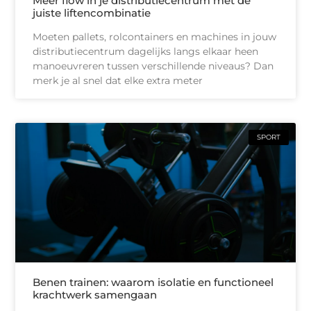
Meer flow in je distributiecentrum met de
juiste liftencombinatie
Moeten pallets, rolcontainers en machines in jouw
distributiecentrum dagelijks langs elkaar heen
manoeuvreren tussen verschillende niveaus? Dan
merk je al snel dat elke extra meter
SPORT
Benen trainen: waarom isolatie en functioneel
krachtwerk samengaan