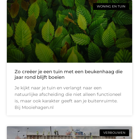
WONING EN TUIN
Zo creëer je een tuin met een beukenhaag die
jaar rond blijft boeien
Je kijkt naar je tuin en verlangt naar een
natuurlijke afscheiding die niet alleen functioneel
is, maar ook karakter geeft aan je buitenruimte.
Bij Mooiehagen.nl
VERBOUWEN