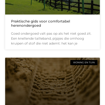
Praktische gids voor comfortabel
herenondergoed
Goed ondergoed valt pas op als het niet goed zit.
Een knellende tailleband, pijpjes die omhoog
kruipen of stof die niet ademt: het kan je
WONING EN TUIN