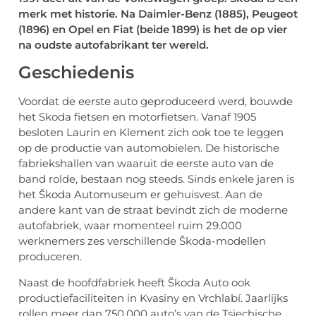
merk met historie. Na Daimler-Benz (1885), Peugeot
(1896) en Opel en Fiat (beide 1899) is het de op vier
na oudste autofabrikant ter wereld.
Geschiedenis
Voordat de eerste auto geproduceerd werd, bouwde
het Skoda fietsen en motorfietsen. Vanaf 1905
besloten Laurin en Klement zich ook toe te leggen
op de productie van automobielen. De historische
fabriekshallen van waaruit de eerste auto van de
band rolde, bestaan nog steeds. Sinds enkele jaren is
het Škoda Automuseum er gehuisvest. Aan de
andere kant van de straat bevindt zich de moderne
autofabriek, waar momenteel ruim 29.000
werknemers zes verschillende Škoda-modellen
produceren.
Naast de hoofdfabriek heeft Škoda Auto ook
productiefaciliteiten in Kvasiny en Vrchlabí. Jaarlijks
rollen meer dan 750.000 auto’s van de Tsjechische