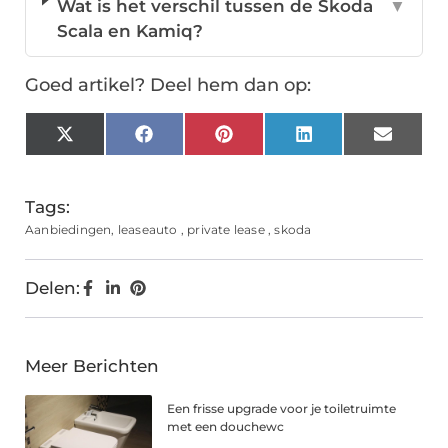
Wat is het verschil tussen de Skoda
▼
Scala en Kamiq?
Goed artikel? Deel hem dan op:
X
Facebook
Pinterest
LinkedIn
Email
(Twitter)
Tags:
Aanbiedingen
,
leaseauto
,
private lease
,
skoda
Delen:
Meer Berichten
Een frisse upgrade voor je toiletruimte
met een douchewc