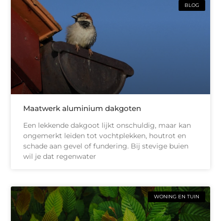
BLOG
Maatwerk aluminium dakgoten
Een lekkende dakgoot lijkt onschuldig, maar kan
ongemerkt leiden tot vochtplekken, houtrot en
schade aan gevel of fundering. Bij stevige buien
wil je dat regenwater
WONING EN TUIN