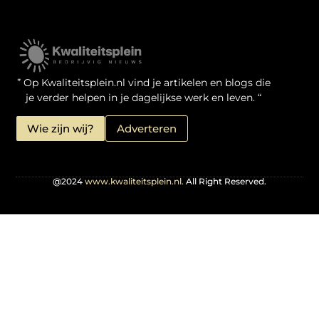
Kwaliteit Backlinks Kopen: Zo Doe Jij Het Verstandig
Linkbuilding geld verdienen: je kansen als website-eigenaar
” Op Kwaliteitsplein.nl vind je artikelen en blogs die
je verder helpen in je dagelijkse werk en leven. “
Wie zijn wij?
Adverteren
@2024
www.kwaliteitsplein.nl.
All Right Reserved.