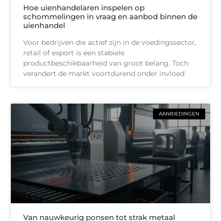
Hoe uienhandelaren inspelen op
schommelingen in vraag en aanbod binnen de
uienhandel
Voor bedrijven die actief zijn in de voedingssector,
retail of export is een stabiele
productbeschikbaarheid van groot belang. Toch
verandert de markt voortdurend onder invloed
AANBIEDINGEN
Van nauwkeurig ponsen tot strak metaal