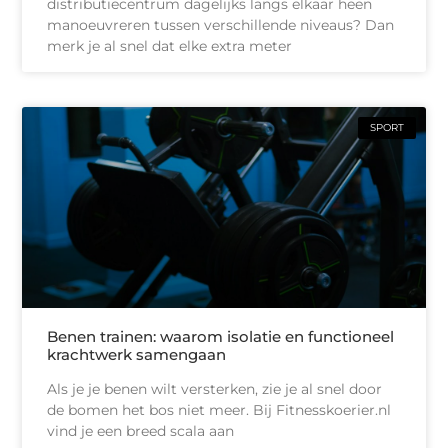
distributiecentrum dagelijks langs elkaar heen
manoeuvreren tussen verschillende niveaus? Dan
merk je al snel dat elke extra meter
SPORT
Benen trainen: waarom isolatie en functioneel
krachtwerk samengaan
Als je je benen wilt versterken, zie je al snel door
de bomen het bos niet meer. Bij Fitnesskoerier.nl
vind je een breed scala aan