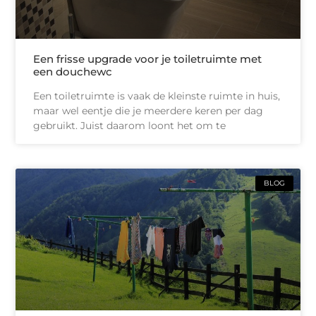
Een frisse upgrade voor je toiletruimte met
een douchewc
Een toiletruimte is vaak de kleinste ruimte in huis,
maar wel eentje die je meerdere keren per dag
gebruikt. Juist daarom loont het om te
BLOG