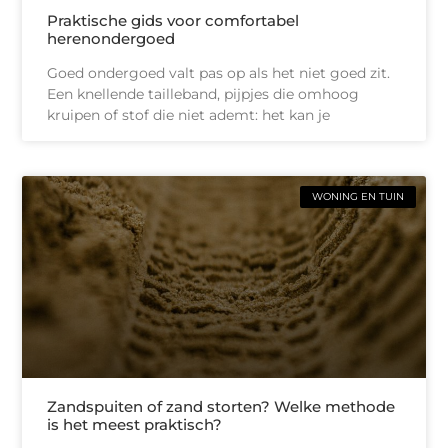
Praktische gids voor comfortabel
herenondergoed
Goed ondergoed valt pas op als het niet goed zit.
Een knellende tailleband, pijpjes die omhoog
kruipen of stof die niet ademt: het kan je
WONING EN TUIN
Zandspuiten of zand storten? Welke methode
is het meest praktisch?