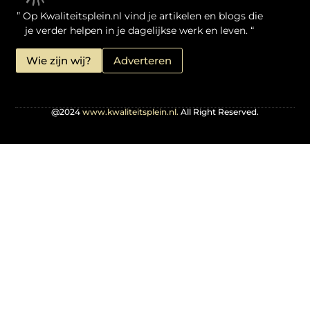
Kwaliteit Backlinks Kopen: Zo Doe Jij Het Verstandig
Linkbuilding geld verdienen: je kansen als website-eigenaar
” Op Kwaliteitsplein.nl vind je artikelen en blogs die
je verder helpen in je dagelijkse werk en leven. “
Wie zijn wij?
Adverteren
@2024
www.kwaliteitsplein.nl.
All Right Reserved.