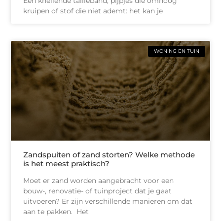
Een knellende tailleband, pijpjes die omhoog
kruipen of stof die niet ademt: het kan je
WONING EN TUIN
Zandspuiten of zand storten? Welke methode
is het meest praktisch?
Moet er zand worden aangebracht voor een
bouw-, renovatie- of tuinproject dat je gaat
uitvoeren? Er zijn verschillende manieren om dat
aan te pakken. Het