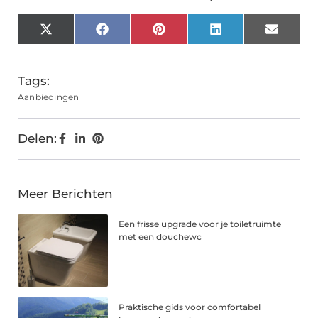
X
Facebook
Pinterest
LinkedIn
Email
(Twitter)
Tags:
Aanbiedingen
Delen:
Meer Berichten
Een frisse upgrade voor je toiletruimte
met een douchewc
Praktische gids voor comfortabel