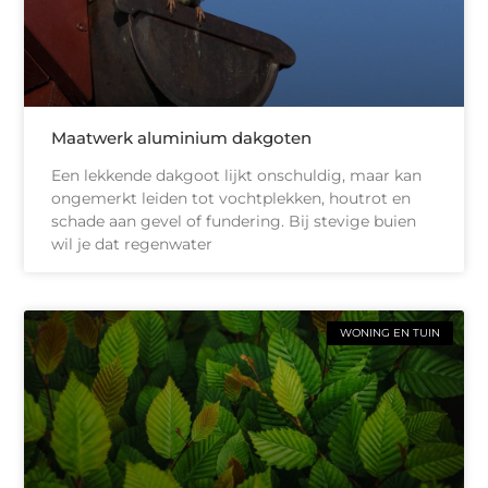
Maatwerk aluminium dakgoten
Een lekkende dakgoot lijkt onschuldig, maar kan
ongemerkt leiden tot vochtplekken, houtrot en
schade aan gevel of fundering. Bij stevige buien
wil je dat regenwater
WONING EN TUIN