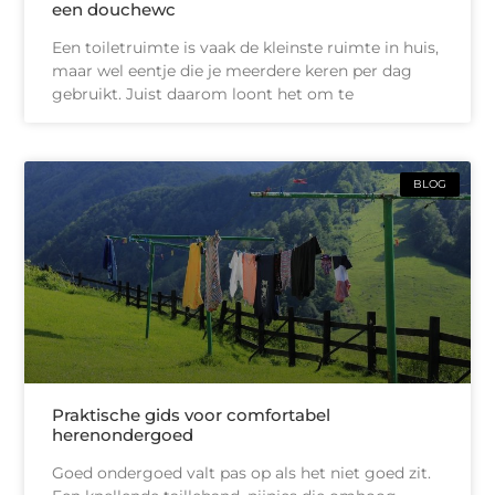
een douchewc
Een toiletruimte is vaak de kleinste ruimte in huis,
maar wel eentje die je meerdere keren per dag
gebruikt. Juist daarom loont het om te
BLOG
Praktische gids voor comfortabel
herenondergoed
Goed ondergoed valt pas op als het niet goed zit.