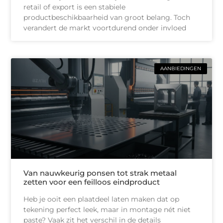
retail of export is een stabiele
productbeschikbaarheid van groot belang. Toch
verandert de markt voortdurend onder invloed
AANBIEDINGEN
Van nauwkeurig ponsen tot strak metaal
zetten voor een feilloos eindproduct
Heb je ooit een plaatdeel laten maken dat op
tekening perfect leek, maar in montage nét niet
paste? Vaak zit het verschil in de details