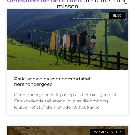
Gerelateerde berichten
die u niet mag
missen
BLOG
Praktische gids voor comfortabel
herenondergoed
Goed ondergoed valt pas op als het niet goed zit.
Een knellende tailleband, pijpjes die omhoog
kruipen of stof die niet ademt: het kan je
WONING EN TUIN