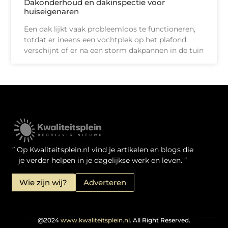
Dakonderhoud en dakinspectie voor
huiseigenaren
Een dak lijkt vaak probleemloos te functioneren,
totdat er ineens een vochtplek op het plafond
verschijnt of er na een storm dakpannen in de tuin
Kwaliteit Backlinks Kopen: Zo Doe Jij Het Verstandig
Linkbuilding geld verdienen: je kansen als website-eigenaar
” Op Kwaliteitsplein.nl vind je artikelen en blogs die
je verder helpen in je dagelijkse werk en leven. “
Wie zijn wij?
Adverteren
@2024
www.kwaliteitsplein.nl.
All Right Reserved.