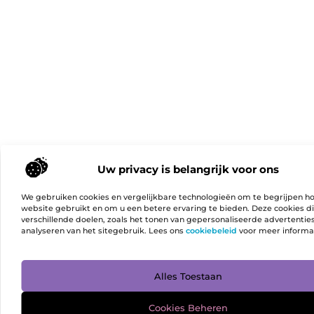
Uw privacy is belangrijk voor ons
We gebruiken cookies en vergelijkbare technologieën om te begrijpen h
website gebruikt en om u een betere ervaring te bieden. Deze cookies d
verschillende doelen, zoals het tonen van gepersonaliseerde advertentie
analyseren van het sitegebruik. Lees ons
cookiebeleid
voor meer informa
Ga Naa
Alles Toestaan
Cookies Beheren