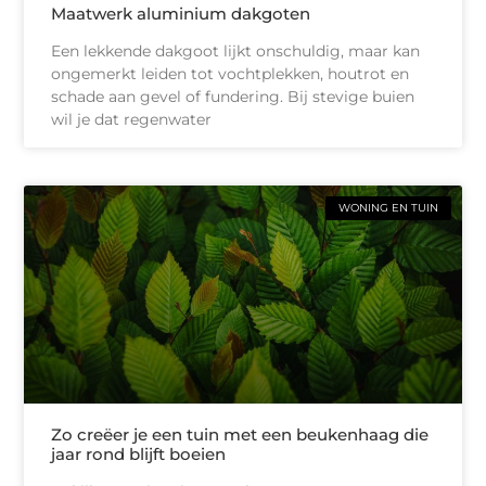
Maatwerk aluminium dakgoten
Een lekkende dakgoot lijkt onschuldig, maar kan
ongemerkt leiden tot vochtplekken, houtrot en
schade aan gevel of fundering. Bij stevige buien
wil je dat regenwater
WONING EN TUIN
Zo creëer je een tuin met een beukenhaag die
jaar rond blijft boeien