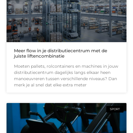
Meer flow in je distributiecentrum met de
juiste liftencombinatie
Moeten pallets, rolcontainers en machines in jouw
distributiecentrum dagelijks langs elkaar heen
manoeuvreren tussen verschillende niveaus? Dan
merk je al snel dat elke extra meter
SPORT