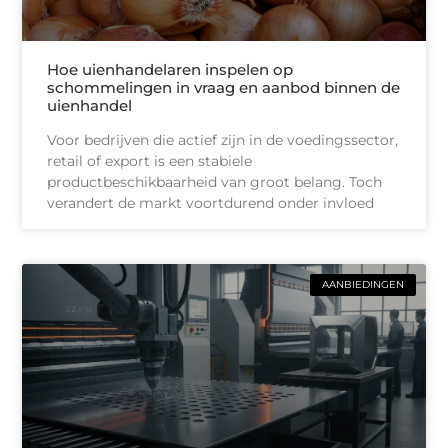
Hoe uienhandelaren inspelen op
schommelingen in vraag en aanbod binnen de
uienhandel
Voor bedrijven die actief zijn in de voedingssector,
retail of export is een stabiele
productbeschikbaarheid van groot belang. Toch
verandert de markt voortdurend onder invloed
AANBIEDINGEN