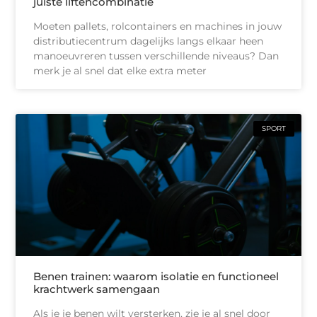
juiste liftencombinatie
Moeten pallets, rolcontainers en machines in jouw
distributiecentrum dagelijks langs elkaar heen
manoeuvreren tussen verschillende niveaus? Dan
merk je al snel dat elke extra meter
SPORT
Benen trainen: waarom isolatie en functioneel
krachtwerk samengaan
Als je je benen wilt versterken, zie je al snel door