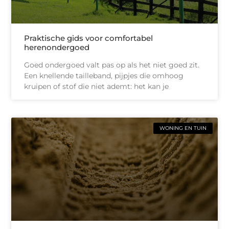
Praktische gids voor comfortabel
herenondergoed
Goed ondergoed valt pas op als het niet goed zit.
Een knellende tailleband, pijpjes die omhoog
kruipen of stof die niet ademt: het kan je
WONING EN TUIN