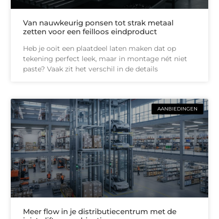
Van nauwkeurig ponsen tot strak metaal
zetten voor een feilloos eindproduct
Heb je ooit een plaatdeel laten maken dat op
tekening perfect leek, maar in montage nét niet
paste? Vaak zit het verschil in de details
AANBIEDINGEN
Meer flow in je distributiecentrum met de