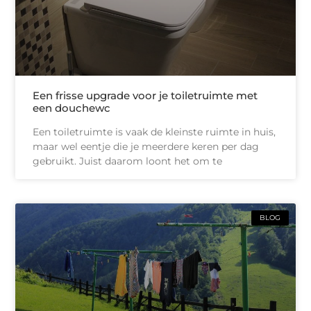
Een frisse upgrade voor je toiletruimte met
een douchewc
Een toiletruimte is vaak de kleinste ruimte in huis,
maar wel eentje die je meerdere keren per dag
gebruikt. Juist daarom loont het om te
BLOG