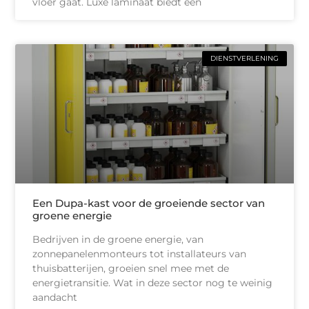
vloer gaat. Luxe laminaat biedt een
DIENSTVERLENING
Een Dupa-kast voor de groeiende sector van
groene energie
Bedrijven in de groene energie, van
zonnepanelenmonteurs tot installateurs van
thuisbatterijen, groeien snel mee met de
energietransitie. Wat in deze sector nog te weinig
aandacht