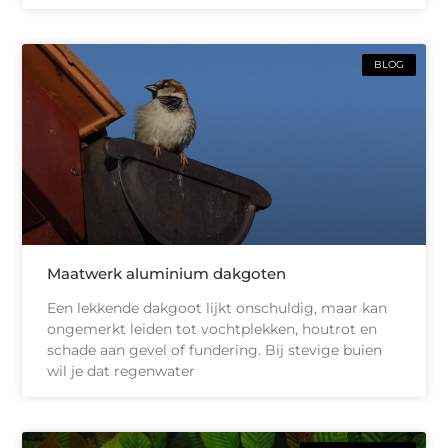
BLOG
Maatwerk aluminium dakgoten
Een lekkende dakgoot lijkt onschuldig, maar kan
ongemerkt leiden tot vochtplekken, houtrot en
schade aan gevel of fundering. Bij stevige buien
wil je dat regenwater