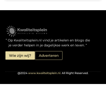
Kwaliteit Backlinks Kopen: Zo Doe Jij Het Verstandig
Linkbuilding geld verdienen: je kansen als website-eigenaar
” Op Kwaliteitsplein.nl vind je artikelen en blogs die
je verder helpen in je dagelijkse werk en leven. “
Wie zijn wij?
Adverteren
@2024
www.kwaliteitsplein.nl.
All Right Reserved.