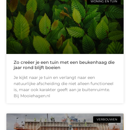
WONING EN TUIN
Zo creëer je een tuin met een beukenhaag die
jaar rond blijft boeien
Je kijkt naar je tuin en verlangt naar een
natuurlijke afscheiding die niet alleen functioneel
is, maar ook karakter geeft aan je buitenruimte.
Bij Mooiehagen.nl
VERBOUWEN