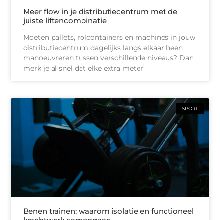
Meer flow in je distributiecentrum met de
juiste liftencombinatie
Moeten pallets, rolcontainers en machines in jouw
distributiecentrum dagelijks langs elkaar heen
manoeuvreren tussen verschillende niveaus? Dan
merk je al snel dat elke extra meter
SPORT
Benen trainen: waarom isolatie en functioneel
krachtwerk samengaan