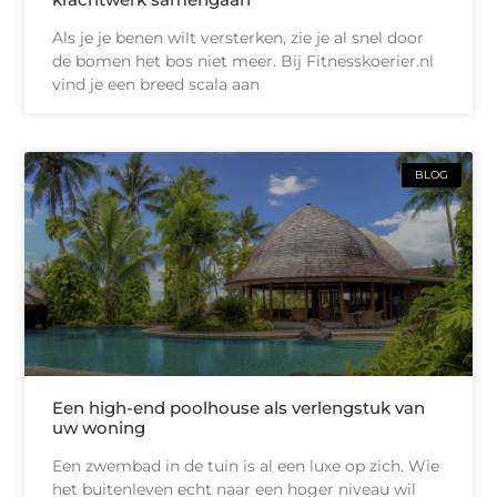
Als je je benen wilt versterken, zie je al snel door
de bomen het bos niet meer. Bij Fitnesskoerier.nl
vind je een breed scala aan
BLOG
Een high-end poolhouse als verlengstuk van
uw woning
Een zwembad in de tuin is al een luxe op zich. Wie
het buitenleven echt naar een hoger niveau wil