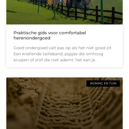
Praktische gids voor comfortabel
herenondergoed
Goed ondergoed valt pas op als het niet goed zit.
Een knellende tailleband, pijpjes die omhoog
kruipen of stof die niet ademt: het kan je
WONING EN TUIN