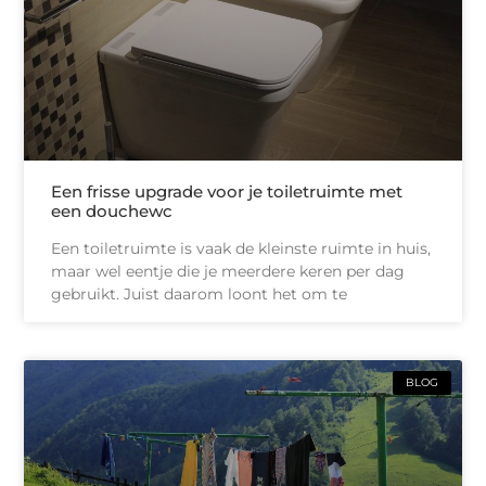
Een frisse upgrade voor je toiletruimte met
een douchewc
Een toiletruimte is vaak de kleinste ruimte in huis,
maar wel eentje die je meerdere keren per dag
gebruikt. Juist daarom loont het om te
BLOG