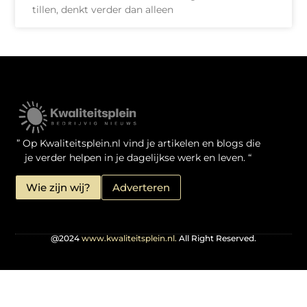
tillen, denkt verder dan alleen
Kwaliteit Backlinks Kopen: Zo Doe Jij Het Verstandig
Linkbuilding geld verdienen: je kansen als website-eigenaar
” Op Kwaliteitsplein.nl vind je artikelen en blogs die
je verder helpen in je dagelijkse werk en leven. “
Wie zijn wij?
Adverteren
@2024
www.kwaliteitsplein.nl.
All Right Reserved.