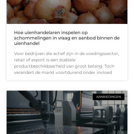
Hoe uienhandelaren inspelen op
schommelingen in vraag en aanbod binnen de
uienhandel
Voor bedrijven die actief zijn in de voedingssector,
retail of export is een stabiele
productbeschikbaarheid van groot belang. Toch
verandert de markt voortdurend onder invloed
AANBIEDINGEN