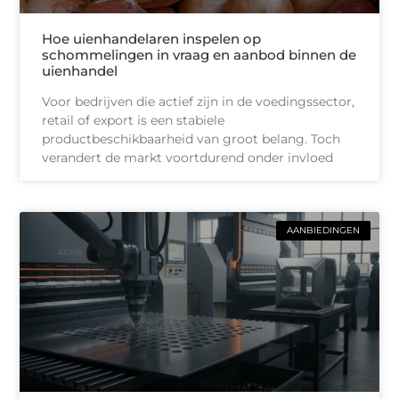
Hoe uienhandelaren inspelen op
schommelingen in vraag en aanbod binnen de
uienhandel
Voor bedrijven die actief zijn in de voedingssector,
retail of export is een stabiele
productbeschikbaarheid van groot belang. Toch
verandert de markt voortdurend onder invloed
AANBIEDINGEN