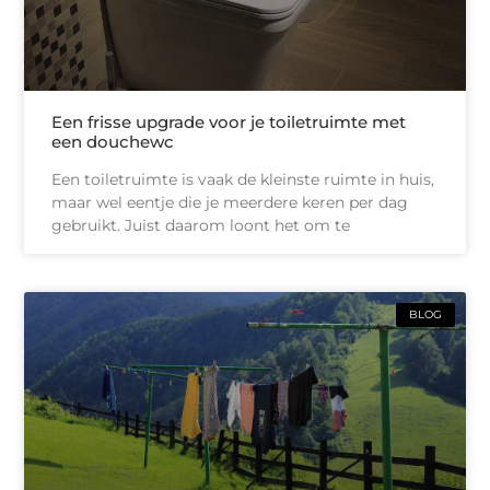
Een frisse upgrade voor je toiletruimte met
een douchewc
Een toiletruimte is vaak de kleinste ruimte in huis,
maar wel eentje die je meerdere keren per dag
gebruikt. Juist daarom loont het om te
BLOG