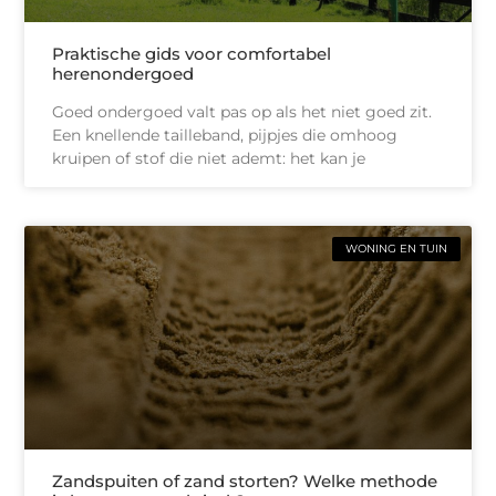
Praktische gids voor comfortabel
herenondergoed
Goed ondergoed valt pas op als het niet goed zit.
Een knellende tailleband, pijpjes die omhoog
kruipen of stof die niet ademt: het kan je
WONING EN TUIN
Zandspuiten of zand storten? Welke methode