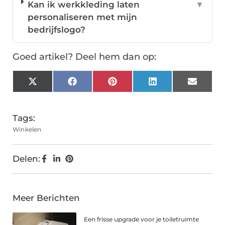
Kan ik werkkleding laten
▼
personaliseren met mijn
bedrijfslogo?
Goed artikel? Deel hem dan op:
X
Facebook
Pinterest
LinkedIn
Email
(Twitter)
Tags:
Winkelen
Delen:
Meer Berichten
Een frisse upgrade voor je toiletruimte