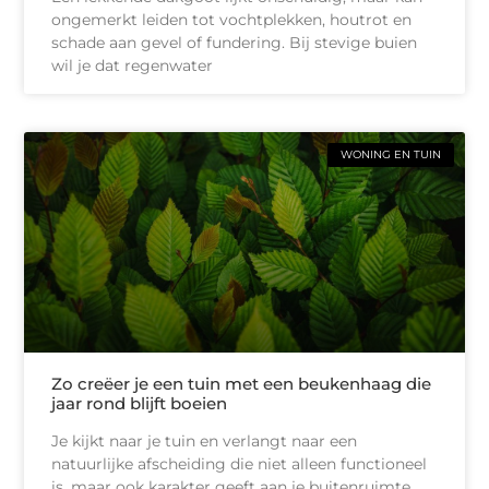
ongemerkt leiden tot vochtplekken, houtrot en
schade aan gevel of fundering. Bij stevige buien
wil je dat regenwater
WONING EN TUIN
Zo creëer je een tuin met een beukenhaag die
jaar rond blijft boeien
Je kijkt naar je tuin en verlangt naar een
natuurlijke afscheiding die niet alleen functioneel
is, maar ook karakter geeft aan je buitenruimte.