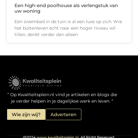
Een high-end poolhouse als verlengstuk van
uw woning
Een zwembad in de tuin is al een luxe op zich. Wie
het buitenleven echt naar een hoger niveau wil
tillen, denkt verder dan alleen
Kwaliteit Backlinks Kopen: Zo Doe Jij Het Verstandig
Linkbuilding geld verdienen: je kansen als website-eigenaar
” Op Kwaliteitsplein.nl vind je artikelen en blogs die
je verder helpen in je dagelijkse werk en leven. “
Wie zijn wij?
Adverteren
@2024
www.kwaliteitsplein.nl.
All Right Reserved.