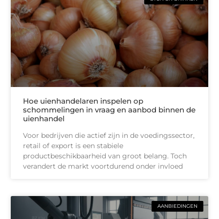
Hoe uienhandelaren inspelen op
schommelingen in vraag en aanbod binnen de
uienhandel
Voor bedrijven die actief zijn in de voedingssector,
retail of export is een stabiele
productbeschikbaarheid van groot belang. Toch
verandert de markt voortdurend onder invloed
AANBIEDINGEN