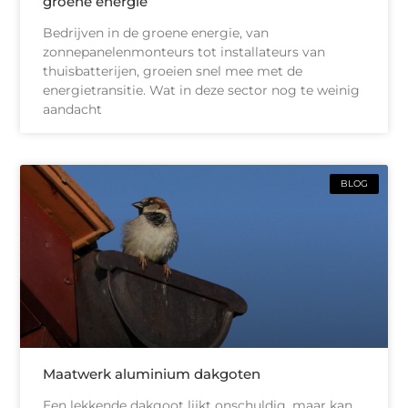
groene energie
Bedrijven in de groene energie, van
zonnepanelenmonteurs tot installateurs van
thuisbatterijen, groeien snel mee met de
energietransitie. Wat in deze sector nog te weinig
aandacht
BLOG
Maatwerk aluminium dakgoten
Een lekkende dakgoot lijkt onschuldig, maar kan