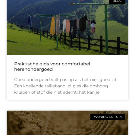
BLOG
Praktische gids voor comfortabel
herenondergoed
Goed ondergoed valt pas op als het niet goed zit.
Een knellende tailleband, pijpjes die omhoog
kruipen of stof die niet ademt: het kan je
WONING EN TUIN