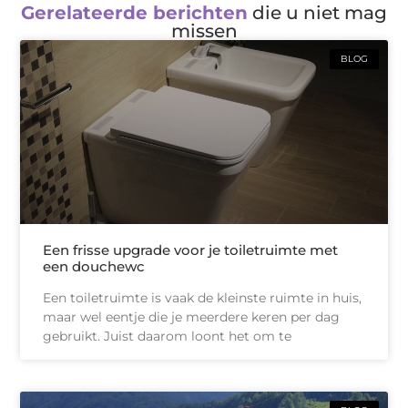
Gerelateerde berichten
die u niet mag
missen
BLOG
Een frisse upgrade voor je toiletruimte met
een douchewc
Een toiletruimte is vaak de kleinste ruimte in huis,
maar wel eentje die je meerdere keren per dag
gebruikt. Juist daarom loont het om te