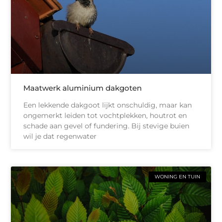
Maatwerk aluminium dakgoten
Een lekkende dakgoot lijkt onschuldig, maar kan
ongemerkt leiden tot vochtplekken, houtrot en
schade aan gevel of fundering. Bij stevige buien
wil je dat regenwater
WONING EN TUIN