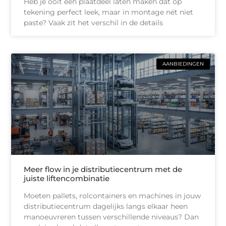
Heb je ooit een plaatdeel laten maken dat op
tekening perfect leek, maar in montage nét niet
paste? Vaak zit het verschil in de details
AANBIEDINGEN
Meer flow in je distributiecentrum met de
juiste liftencombinatie
Moeten pallets, rolcontainers en machines in jouw
distributiecentrum dagelijks langs elkaar heen
manoeuvreren tussen verschillende niveaus? Dan