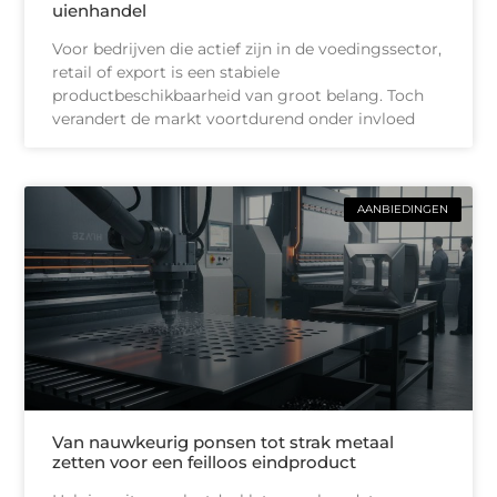
uienhandel
Voor bedrijven die actief zijn in de voedingssector,
retail of export is een stabiele
productbeschikbaarheid van groot belang. Toch
verandert de markt voortdurend onder invloed
AANBIEDINGEN
Van nauwkeurig ponsen tot strak metaal
zetten voor een feilloos eindproduct