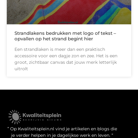
Strandlakens bedrukken met logo of tekst –
opvallen op het strand begint hier
Een strandlaken is meer dan een praktisch
accessoire voor een dagje zon en zee. Het is een
groot, zichtbaar canvas dat jouw merk letterlijk
uitrolt
Kwaliteit Backlinks Kopen: Zo Doe Jij Het Verstandig
Linkbuilding geld verdienen: je kansen als website-eigenaar
” Op Kwaliteitsplein.nl vind je artikelen en blogs die
je verder helpen in je dagelijkse werk en leven. “