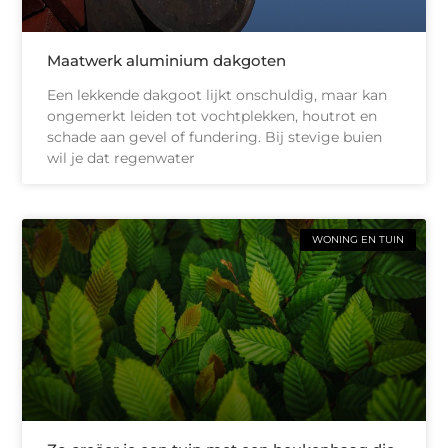
Maatwerk aluminium dakgoten
Een lekkende dakgoot lijkt onschuldig, maar kan
ongemerkt leiden tot vochtplekken, houtrot en
schade aan gevel of fundering. Bij stevige buien
wil je dat regenwater
WONING EN TUIN