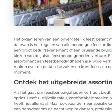
Het organiseren van een onvergetelijk feest begint m
daarvan is het regelen van alle benodigde feestartik
een groot bedrijfsevenement of een bruisende bruilof
kiezen van de juiste feestbenodigdheden verhuur. Ee
assortiment aan feestbenodigdheden is
Riwojo Verh
maken over de praktische zaken en kunt focussen op w
moment.
Ontdek het uitgebreide assorti
Als het gaat om feestbenodigdheden verhuur, biedt
opties. Heeft u stijlvolle tafels, comfortabele stoele
heeft het allemaal. Maar ook voor de meer specifieke
een dansvloer om de nacht weg te dansen, professi