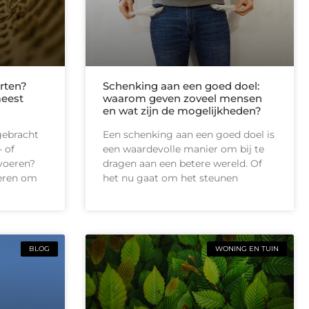
rten?
Schenking aan een goed doel:
meest
waarom geven zoveel mensen
en wat zijn de mogelijkheden?
gebracht
Een schenking aan een goed doel is
 of
een waardevolle manier om bij te
tvoeren?
dragen aan een betere wereld. Of
ieren om
het nu gaat om het steunen
BLOG
WONING EN TUIN