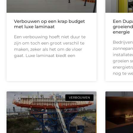
Verbouwen op een krap budget
Een Dupa
met luxe laminaat
groeiend
energie
Een verbouwing hoeft niet duur te
Bedrijven
zijn om toch een groot verschil te
zonnepan
maken, zeker als het om de vloer
installate
gaat. Luxe laminaat biedt een
groeien s
energietr
nog te we
VERBOUWEN