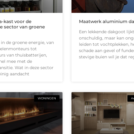
-kast voor de
Maatwerk aluminium d
e sector van groene
Een lekkende dakgoot lijk
onschuldig, maar kan on
 in de groene energie, van
leiden tot vochtplekken, h
elenmonteurs tot
schade aan gevel of funder
urs van thuisbatterijen,
stevige buien wil je dat r
nel mee met de
ansitie. Wat in deze sector
inig aandacht
WONINGEN
A