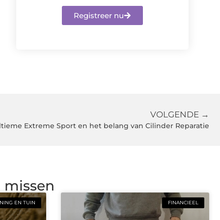
Registreer nu
VOLGENDE →
ltieme Extreme Sport en het belang van Cilinder Reparatie
g missen
ING EN TUIN
FINANCIEEL