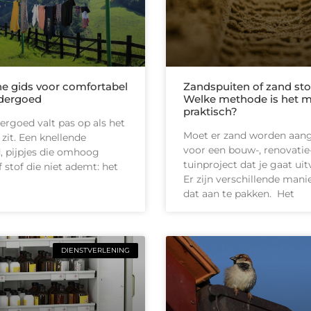
he gids voor comfortabel
Zandspuiten of zand sto
dergoed
Welke methode is het 
praktisch?
rgoed valt pas op als het
Moet er zand worden aan
 zit. Een knellende
voor een bouw-, renovatie-
d, pijpjes die omhoog
tuinproject dat je gaat ui
 stof die niet ademt: het
Er zijn verschillende man
dat aan te pakken. Het
DIENSTVERLENING