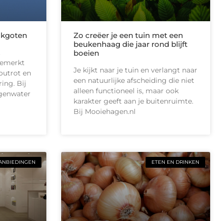
akgoten
Zo creëer je een tuin met een
beukenhaag die jaar rond blijft
t
boeien
gemerkt
Je kijkt naar je tuin en verlangt naar
outrot en
een natuurlijke afscheiding die niet
ing. Bij
alleen functioneel is, maar ook
egenwater
karakter geeft aan je buitenruimte.
Bij Mooiehagen.nl
ANBIEDINGEN
ETEN EN DRINKEN