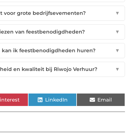
kt voor grote bedrijfsevementen?
▼
t kiezen van feestbenodigdheden?
▼
 kan ik feestbenodigdheden huren?
▼
eid en kwaliteit bij Riwojo Verhuur?
▼
interest
LinkedIn
Email