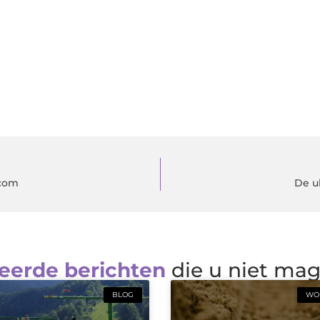
.com
De u
eerde berichten
die u niet ma
BLOG
WON