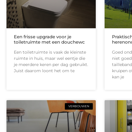
Een frisse upgrade voor je
Praktisc
toiletruimte met een douchewc
herenon
Een toiletruimte is vaak de kleinste
Goed onde
ruimte in huis, maar wel eentje die
niet goed
je meerdere keren per dag gebruikt.
tailleban
Juist daarom loont het om te
kruipen of
kan je
VERBOUWEN