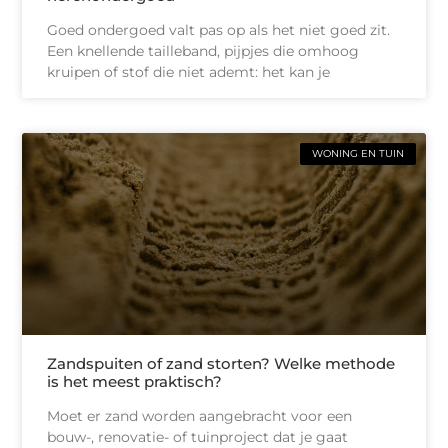
Goed ondergoed valt pas op als het niet goed zit.
Een knellende tailleband, pijpjes die omhoog
kruipen of stof die niet ademt: het kan je
WONING EN TUIN
Zandspuiten of zand storten? Welke methode
is het meest praktisch?
Moet er zand worden aangebracht voor een
bouw-, renovatie- of tuinproject dat je gaat