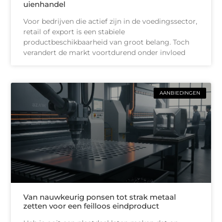
uienhandel
Voor bedrijven die actief zijn in de voedingssector,
retail of export is een stabiele
productbeschikbaarheid van groot belang. Toch
verandert de markt voortdurend onder invloed
AANBIEDINGEN
Van nauwkeurig ponsen tot strak metaal
zetten voor een feilloos eindproduct