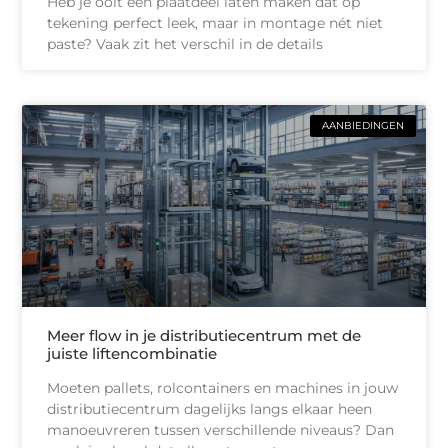
Heb je ooit een plaatdeel laten maken dat op
tekening perfect leek, maar in montage nét niet
paste? Vaak zit het verschil in de details
AANBIEDINGEN
Meer flow in je distributiecentrum met de
juiste liftencombinatie
Moeten pallets, rolcontainers en machines in jouw
distributiecentrum dagelijks langs elkaar heen
manoeuvreren tussen verschillende niveaus? Dan