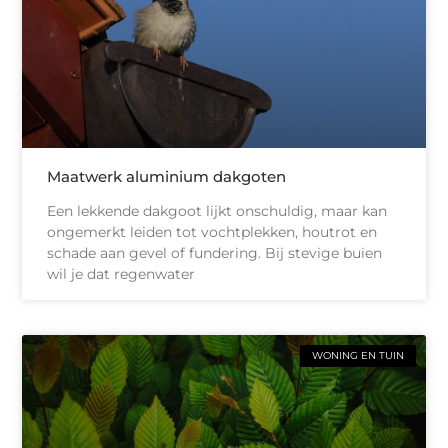
Maatwerk aluminium dakgoten
Een lekkende dakgoot lijkt onschuldig, maar kan
ongemerkt leiden tot vochtplekken, houtrot en
schade aan gevel of fundering. Bij stevige buien
wil je dat regenwater
WONING EN TUIN