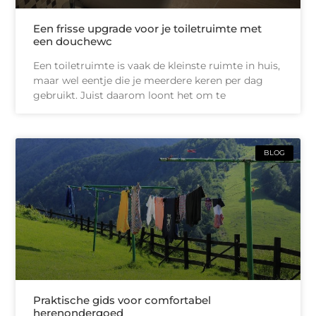
Een frisse upgrade voor je toiletruimte met
een douchewc
Een toiletruimte is vaak de kleinste ruimte in huis,
maar wel eentje die je meerdere keren per dag
gebruikt. Juist daarom loont het om te
BLOG
Praktische gids voor comfortabel
herenondergoed