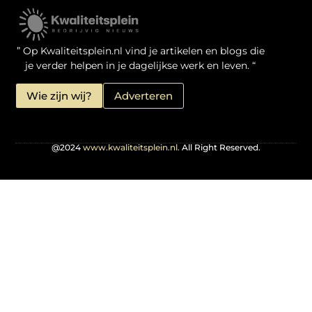
Kwaliteit Backlinks Kopen: Zo Doe Jij Het Verstandig
Linkbuilding geld verdienen: je kansen als website-eigenaar
” Op Kwaliteitsplein.nl vind je artikelen en blogs die
je verder helpen in je dagelijkse werk en leven. “
Wie zijn wij?
Adverteren
@2024
www.kwaliteitsplein.nl.
All Right Reserved.