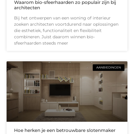
Waarom bio-sfeerhaarden zo populair zijn bij
architecten
Bij het ontwerpen van een woning of interieur
zoeken architecten voortdurend naar oplossingen
die esthetiek, functionaliteit en flexibiliteit
combineren. Juist daarom winnen bio-
sfeerhaarden steeds meer
AANBIEDINGEN
Hoe herken je een betrouwbare slotenmaker