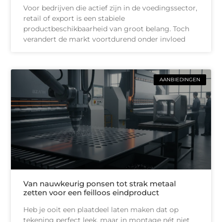
Voor bedrijven die actief zijn in de voedingssector,
retail of export is een stabiele
productbeschikbaarheid van groot belang. Toch
verandert de markt voortdurend onder invloed
AANBIEDINGEN
Van nauwkeurig ponsen tot strak metaal
zetten voor een feilloos eindproduct
Heb je ooit een plaatdeel laten maken dat op
tekening perfect leek, maar in montage nét niet