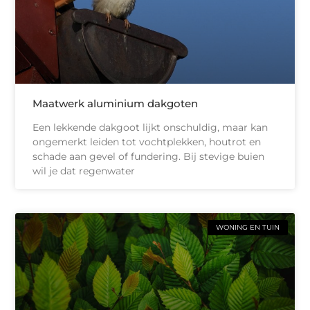
Maatwerk aluminium dakgoten
Een lekkende dakgoot lijkt onschuldig, maar kan
ongemerkt leiden tot vochtplekken, houtrot en
schade aan gevel of fundering. Bij stevige buien
wil je dat regenwater
WONING EN TUIN