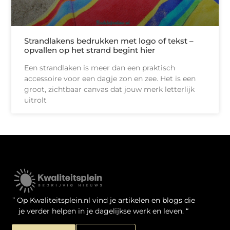
Strandlakens bedrukken met logo of tekst –
opvallen op het strand begint hier
Een strandlaken is meer dan een praktisch
accessoire voor een dagje zon en zee. Het is een
groot, zichtbaar canvas dat jouw merk letterlijk
uitrolt
Kwaliteit Backlinks Kopen: Zo Doe Jij Het Verstandig
Linkbuilding geld verdienen: je kansen als website-eigenaar
” Op Kwaliteitsplein.nl vind je artikelen en blogs die
je verder helpen in je dagelijkse werk en leven. “