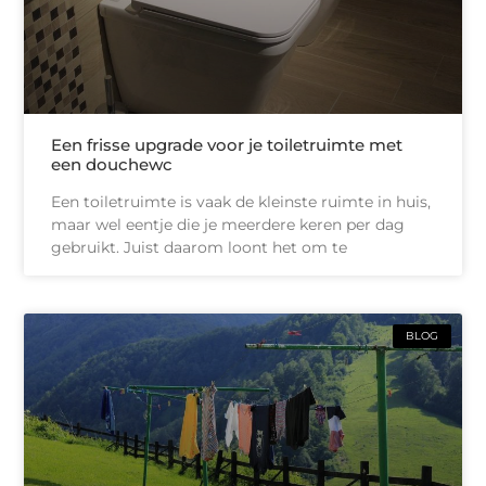
Een frisse upgrade voor je toiletruimte met
een douchewc
Een toiletruimte is vaak de kleinste ruimte in huis,
maar wel eentje die je meerdere keren per dag
gebruikt. Juist daarom loont het om te
BLOG