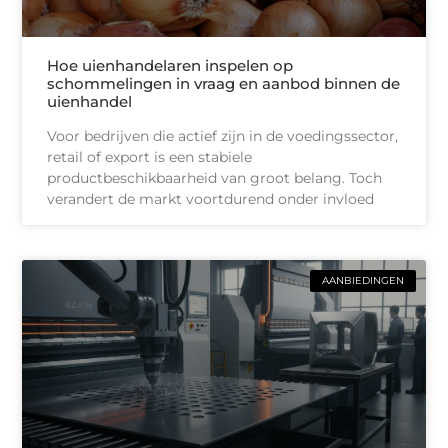
Hoe uienhandelaren inspelen op
schommelingen in vraag en aanbod binnen de
uienhandel
Voor bedrijven die actief zijn in de voedingssector,
retail of export is een stabiele
productbeschikbaarheid van groot belang. Toch
verandert de markt voortdurend onder invloed
AANBIEDINGEN