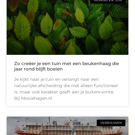
WONING EN TUIN
Zo creëer je een tuin met een beukenhaag die
jaar rond blijft boeien
Je kijkt naar je tuin en verlangt naar een
natuurlijke afscheiding die niet alleen functioneel
is, maar ook karakter geeft aan je buitenruimte.
Bij Mooiehagen.nl
VERBOUWEN