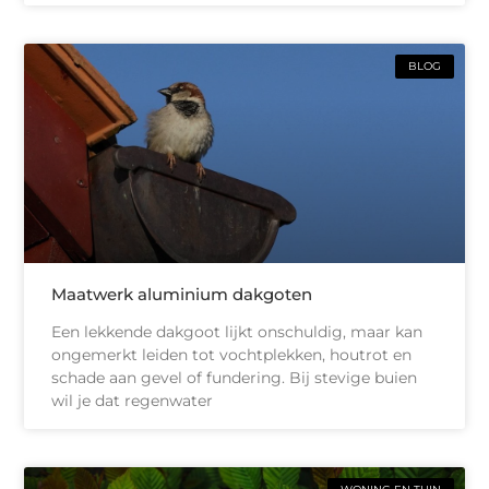
BLOG
Maatwerk aluminium dakgoten
Een lekkende dakgoot lijkt onschuldig, maar kan
ongemerkt leiden tot vochtplekken, houtrot en
schade aan gevel of fundering. Bij stevige buien
wil je dat regenwater