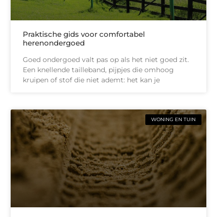
Praktische gids voor comfortabel
herenondergoed
Goed ondergoed valt pas op als het niet goed zit.
Een knellende tailleband, pijpjes die omhoog
kruipen of stof die niet ademt: het kan je
WONING EN TUIN