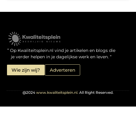
Kwaliteit Backlinks Kopen: Zo Doe Jij Het Verstandig
Linkbuilding geld verdienen: je kansen als website-eigenaar
” Op Kwaliteitsplein.nl vind je artikelen en blogs die
je verder helpen in je dagelijkse werk en leven. “
Wie zijn wij?
Adverteren
@2024
www.kwaliteitsplein.nl.
All Right Reserved.